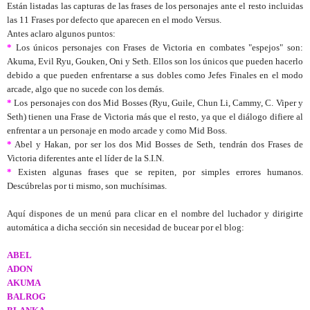
Están listadas las capturas de las frases de los personajes ante el resto incluidas
las 11 Frases por defecto que aparecen en el modo Versus.
Antes aclaro algunos puntos:
*
Los únicos personajes con Frases de Victoria en combates "espejos" son:
Akuma, Evil Ryu, Gouken, Oni y Seth. Ellos son los únicos que pueden hacerlo
debido a que pueden enfrentarse a sus dobles como Jefes Finales en el modo
arcade, algo que no sucede con los demás.
*
Los personajes con dos Mid Bosses (Ryu, Guile, Chun Li, Cammy, C. Viper y
Seth) tienen una Frase de Victoria más que el resto, ya que el diálogo difiere al
enfrentar a un personaje en modo arcade y como Mid Boss.
*
Abel y Hakan, por ser los dos Mid Bosses de Seth, tendrán dos Frases de
Victoria diferentes ante el líder de la S.I.N.
*
Existen algunas frases que se repiten, por simples errores humanos.
Descúbrelas por ti mismo, son muchísimas.
Aquí dispones de un menú para clicar en el nombre del luchador y dirigirte
automática a dicha sección sin necesidad de bucear por el blog:
ABEL
ADON
AKUMA
BALROG